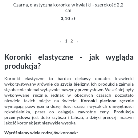
Czarna, elastyczna koronka w kwiatki - szerokość 2,2
cm
3,10 zł
«
1
2
»
Koronki elastyczne - jak wygląda
produkcja?
Koronki elastyczne to bardzo ciekawy dodatek krawiecki
wykorzystywany głównie
do szycia bielizny
. Ich produkcją zajmują
się obecnie niemal wyłącznie maszyny przemysłowe. Wcześniej były
wykonywane ręcznie, jednak w obecnych czasach pozostało
niewiele takich miejsc na świecie.
Koronki plecione ręcznie
wymagają poświęcenia dużej ilości czasu i wysokich umiejętności
rękodzielnika, przez co osiągają zawrotne ceny.
Produkcja
przemysłowa
jest dużo szybsza i tańsza, a dzięki precyzji maszyn
jakość koronek jest niezwykle wysoka.
Wyróżniamy wiele rodzajów koronek: