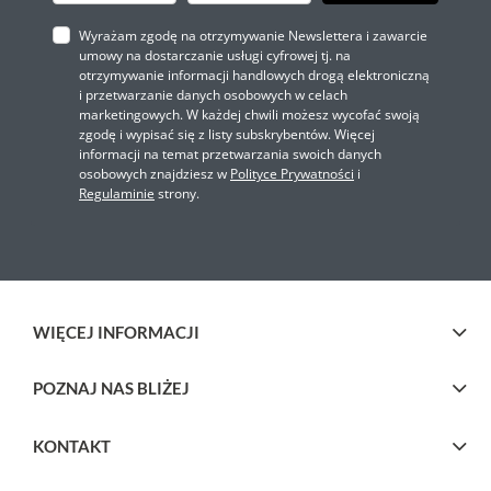
Wyrażam zgodę na otrzymywanie Newslettera i zawarcie
umowy na dostarczanie usługi cyfrowej tj. na
otrzymywanie informacji handlowych drogą elektroniczną
i przetwarzanie danych osobowych w celach
marketingowych. W każdej chwili możesz wycofać swoją
zgodę i wypisać się z listy subskrybentów. Więcej
informacji na temat przetwarzania swoich danych
osobowych znajdziesz w
Polityce Prywatności
i
Regulaminie
strony.
WIĘCEJ INFORMACJI
POZNAJ NAS BLIŻEJ
KONTAKT