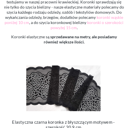
testujemy w naszej pracowni krawieckiej. Koronki sprawdzają się
nie tylko do szycia bielizny - nasze elastyczne materiały polecamy do
szycia każdego rodzaju odzieży, ozdób i tekstyliów domowych. Do
wykańczania odzieży, brzegów, dodatków polecamy
koronki wąskie
poniżej 10 cm
, a do szycia koronkowej bielizny
koronki o szerokości
powyżej 15 cm
.
Koronki elastyczne są
sprzedawane na metry, ale posiadamy
również większe ilości.
Elastyczna czarna koronka z błyszczącym motywem -
szerokość 20.9 cm