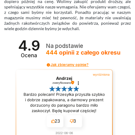
dopiero później na cenę. Wolimy zakupić produkt droższy, ale
spełniający wszystkie nasze wymagania. Nie oferujemy wam czegoś,
z czego sami byśmy nie korzystali. Ponadto pracując w naszym
magazynie musimy mieć też pewność, że materiały nie uwalniają
żadnych rakotwórczych związków do powietrza, ponieważ przez
wiele godzin dziennie byśmy je wdychali.
4.9
Na podstawie
444
opinii
z całego okresu
Ocena
Jak zbieramy opinie?
wyróżniona
Andrzej
zweryfikowano
Bardzo polecam! Przesyłka przyszła szybko
i dobrze zapakowana, a darmowy prezent
dorzucony do paragonu bardzo miło
zaskoczył. Będę kupował częściej!
23
3
2022-06-06