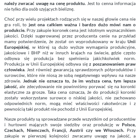
należy zwracać uwagę na cenę produktu.
Jest to cenna informacja
nie tylko dla osób szyjących bieliznę.
Choć przy wielu projektach rodzących się w naszej głowie cena nie
gra roli, to
jest ona całkiem ważna i bardzo dużo mówi nam o
produkcie.
Przy zakupie koronek cena jest istotnym wyznacznikiem
jakości. Dzięki sugerowanej przez producenta cenie na przykład
mamy potwierdzenie, że został on wyprodukowany w kraju
Unii
Europejskiej
, w której są dużo wyższe wymagania produkcyjne,
jakościowe i BHP niż w innych krajach na świecie, gdzie często
odbywa się produkcja bez spełnienia jakichkolwiek norm.
Produkcja w Unii Europejskiej odbywa się
z poszanowaniem praw
człowieka
. Jest również gwarancją sprawdzonych półproduktów i
surowców, które nie niosą ze sobą negatywnego wpływu na nasze
zdrowie.
Jednak nie oznacza to, że im wyższa cena, tym lepsza
jakość,
ale zdecydowanie nie powinniśmy porywać się na koronki
elastyczne za grosze. Taka cena oznacza, że do produkcji koronki
zostały wykorzystane surowce o niskiej jakości, nie zachowano
odpowiednich norm, mogą mieć właściwości rakotwórcze i z
pewnością taki produkt nie pochodzi z Unii Europejskiej.
Nasze produkty są sprowadzane przede wszystkim od producentów
i hurtowni mających swoje siedziby oraz produkcję w
Polsce,
Czechach, Niemczech, Francji, Austrii czy we Włoszech.
Przy
zakupie w pierwszej kolejności zwracamy uwagę na jakość, a