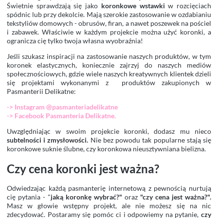
Świetnie sprawdzają się jako
koronkowe wstawki
w rozcięciach
spódnic lub przy dekolcie. Mają szerokie zastosowanie w ozdabianiu
tekstyliów domowych - obrusów, firan, a nawet poszewek na pościel
i zabawek. Właściwie w każdym projekcie można użyć koronki, a
ogranicza cię tylko twoja własna wyobraźnia!
Jeśli szukasz inspiracji na zastosowanie naszych produktów, w tym
koronek elastycznych, koniecznie zajrzyj do naszych mediów
społecznościowych, gdzie wiele naszych kreatywnych klientek dzieli
się projektami wykonanymi z produktów zakupionych w
Pasmanterii Delikatne:
-> Instagram @pasmanteriadelikatne
-> Facebook Pasmanteria Delikatne.
Uwzględniając w swoim projekcie koronki, dodasz mu nieco
subtelności i zmysłowości.
Nie bez powodu tak popularne stają się
koronkowe suknie ślubne, czy koronkowa nieusztywniana bielizna.
Czy cena koronki jest ważna?
Odwiedzając każdą pasmanterię internetową z pewnością nurtują
cię pytania - "
jaką koronkę wybrać?"
oraz
"czy cena jest ważna?".
Masz w głowie wstępny projekt, ale nie możesz się na nic
zdecydować. Postaramy się pomóc ci i odpowiemy na pytanie,
czy