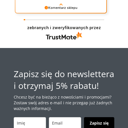
Komentarz sklepu
Dziękujemy za opinię. Miło Nam widzieć
pozytywne gwiazdki! :D Naszym priorytetem jest
wasza satysfakcja. Staramy się dorzucać drobne
zebranych i zweryfikowanych przez
próbki/gratisy do każdego zamówienia w
zależności od jego wartości. Mamy nadzieję - do
szybkiego zobaczenia!
Zapisz się do newslettera
i otrzymaj 5% rabatu!
Chcesz być na bieżąco z nowościami i promocjami?
Zostaw swój adres e-mail i nie przegap już żadnych
ważnych informacji.
Zapisz się