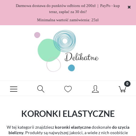
Darmowa dostawa do punktów odbioru od 200zł | PayPo - kup
teraz, zapłać za 30 dni!
Minimalna wartość zamówienia: 25zł
KORONKI ELASTYCZNE
W tej kategorii znajdziesz
koronki elastyczne
doskonałe
do szycia
bielizny
. Produkty są najwyższej jakości, a wiele z nich osobiście