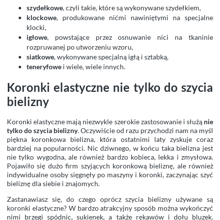
szydełkowe
, czyli takie, które są wykonywane szydełkiem,
klockowe
, produkowane nićmi nawiniętymi na specjalne
klocki,
igłowe
, powstające przez osnuwanie nici na tkaninie
rozpruwanej po utworzeniu wzoru,
siatkowe
, wykonywane specjalną igłą i sztabką,
teneryfowe
i wiele, wiele innych.
Koronki elastyczne nie tylko do szycia
bielizny
Koronki elastyczne mają niezwykle szerokie zastosowanie i służą
nie
tylko do szycia bielizny
. Oczywiście od razu przychodzi nam na myśl
piękna koronkowa bielizna, która ostatnimi laty zyskuje coraz
bardziej na popularności. Nic dziwnego, w końcu taka bielizna jest
nie tylko wygodna, ale również bardzo kobieca, lekka i zmysłowa.
Pojawiło się dużo firm szyjących koronkową bieliznę, ale również
indywidualne osoby sięgnęły po maszyny i koronki, zaczynając szyć
bieliznę dla siebie i znajomych.
Zastanawiasz się, do czego oprócz szycia bielizny używane są
koronki elastyczne? W bardzo atrakcyjny sposób można wykończyć
nimi brzegi spódnic, sukienek, a także rękawów i dołu bluzek.