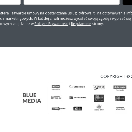
ra i zawarcie umowy na dostarczanie usługi cyfrowej tj. na otrzymywanie inf
 marketingowych. W każdej chwili możesz wycofać swoją zgodę i wypisać się z 
bowych znajdziesz w
Polityce Prywatności
i
Regulaminie
strony.
COPYRIGHT © 