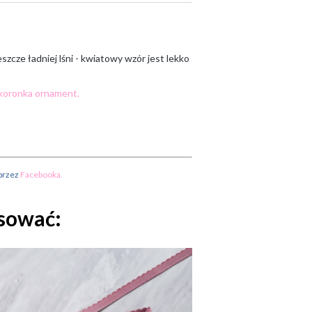
zcze ładniej lśni - kwiatowy wzór jest lekko
 koronka ornament.
 przez
Facebooka
.
esować: