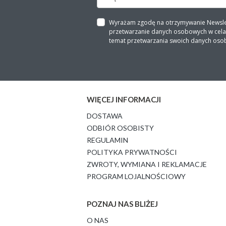
Wyrażam zgodę na otrzymywanie Newslette
przetwarzanie danych osobowych w celach
temat przetwarzania swoich danych oso
WIĘCEJ INFORMACJI
DOSTAWA
ODBIÓR OSOBISTY
REGULAMIN
POLITYKA PRYWATNOŚCI
ZWROTY, WYMIANA I REKLAMACJE
PROGRAM LOJALNOŚCIOWY
POZNAJ NAS BLIŻEJ
O NAS