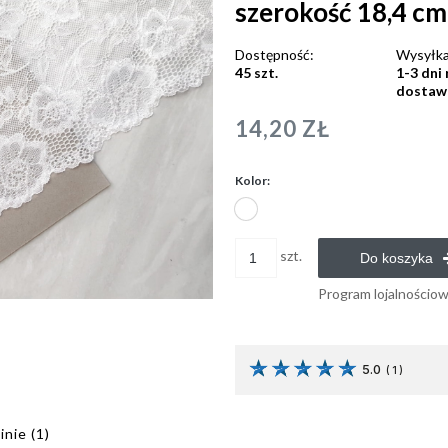
szerokość 18,4 cm
Dostępność:
Wysyłka
45 szt.
1-3 dni
dostaw
14,20 ZŁ
Kolor:
szt.
Do koszyka
Program lojalnościo
5.0
(
1
)
inie
(1)