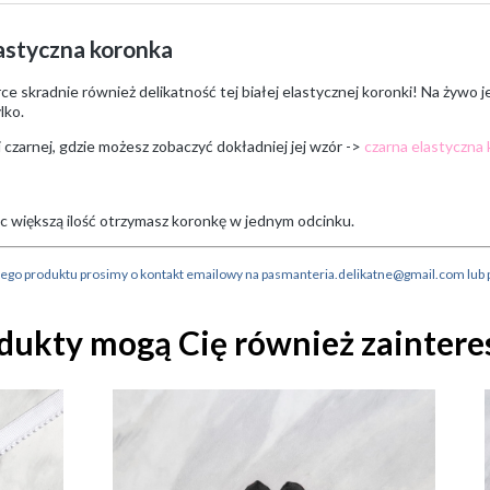
astyczna koronka
 skradnie również delikatność tej białej elastycznej koronki! Na żywo jes
lko.
czarnej, gdzie możesz zobaczyć dokładniej jej wzór ->
czarna elastyczna
c większą ilość otrzymasz koronkę w jednym odcinku.
anego produktu prosimy o kontakt emailowy na pasmanteria.delikatne@gmail.com lub
dukty mogą Cię również zainter