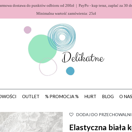
armowa dostawa do punktów odbioru od 200zł | PayPo - kup teraz, zapłać za 30 dn
Minimalna wartość zamówienia: 25zł
OWOŚCI
OUTLET
% PROMOCJA %
HURT
BLOG
O NA
DODAJ DO PRZECHOWALNI
Elastyczna biała 