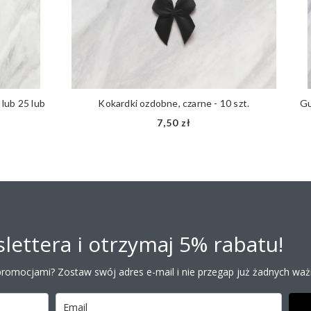
ub 25 lub
Kokardki ozdobne, czarne - 10 szt.
Gum
7,50 zł
lettera i otrzymaj 5% rabatu!
promocjami? Zostaw swój adres e-mail i nie przegap już żadnych ważn