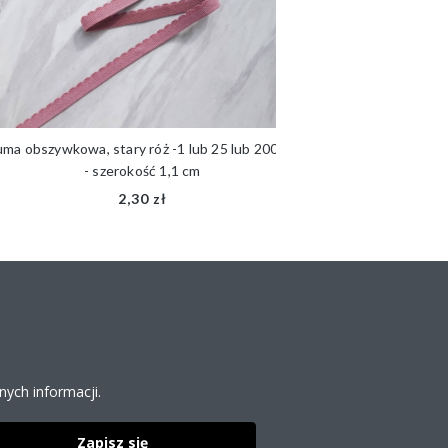
a obszywkowa, stary róż -1 lub 25 lub 200 mb
Guma obszywkowa z z
- szerokość 1,1 cm
200 mb -
2,30 zł
ych informacji.
Zapisz się