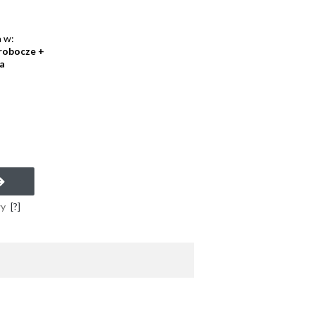
 w:
 robocze +
a
wy
[?]