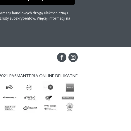
ormacji handlowych drogą elektroniczną i
listy subskrybentów. Więcej informacji na
2021 PASMANTERIA ONLINE DELIKATNE