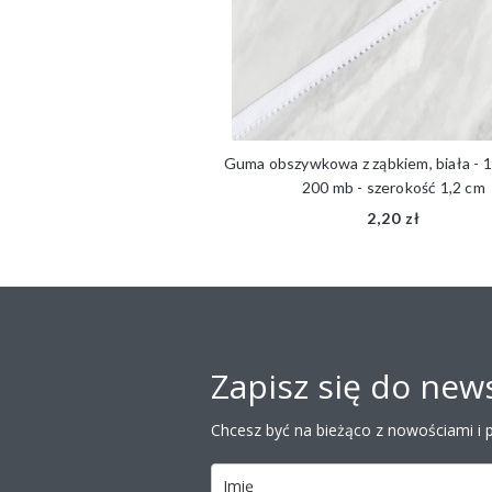
łniana, biała- 5mm
Guma obszywkowa z ząbkiem, biała - 1 l
200 mb - szerokość 1,2 cm
,30 zł
2,20 zł
Zapisz się do news
Chcesz być na bieżąco z nowościami i 