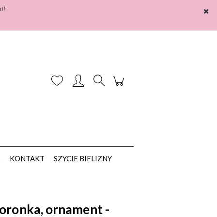
i!
Zarejestruj się
Zaloguj się
S
KONTAKT
SZYCIE BIELIZNY
koronka, ornament -