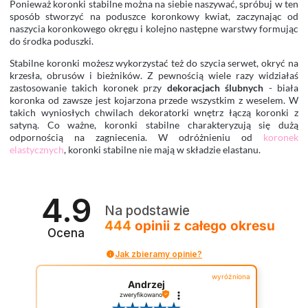
Ponieważ koronki stabilne można na siebie naszywać, spróbuj w ten
sposób stworzyć na poduszce koronkowy kwiat, zaczynając od
naszycia koronkowego okręgu i kolejno następne warstwy formując
do środka poduszki.
Stabilne koronki możesz wykorzystać też do szycia serwet, okryć na
krzesła, obrusów i bieżników. Z pewnością wiele razy widziałaś
zastosowanie takich koronek przy
dekoracjach ślubnych
- biała
koronka od zawsze jest kojarzona przede wszystkim z weselem. W
takich wyniosłych chwilach dekoratorki wnętrz łączą koronki z
satyną. Co ważne, koronki stabilne charakteryzują się dużą
odpornością na zagniecenia. W odróżnieniu od
koronek
elastycznych
, koronki stabilne nie mają w składzie elastanu.
4.9
Na podstawie
444
opinii
z całego okresu
Ocena
Jak zbieramy opinie?
wyróżniona
Andrzej
zweryfikowano