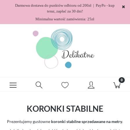
Darmowa dostawa do punktów odbioru od 200zł | PayPo - kup
teraz, zapłać za 30 dni!
Minimalna wartość zamówienia: 25zł
KORONKI STABILNE
Prezentujemy gustowne
koronki stabilne sprzedawane na metry
.