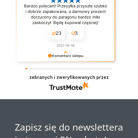
Bardzo polecam! Przesyłka przyszła szybko
i dobrze zapakowana, a darmowy prezent
dorzucony do paragonu bardzo miło
zaskoczył. Będę kupował częściej!
23
3
2022-06-06
Komentarz sklepu
Dziękujemy za opinię. Miło Nam widzieć
pozytywne gwiazdki! :D Naszym priorytetem jest
wasza satysfakcja. Staramy się dorzucać drobne
zebranych i zweryfikowanych przez
próbki/gratisy do każdego zamówienia w
zależności od jego wartości. Mamy nadzieję - do
szybkiego zobaczenia!
Zapisz się do newslettera