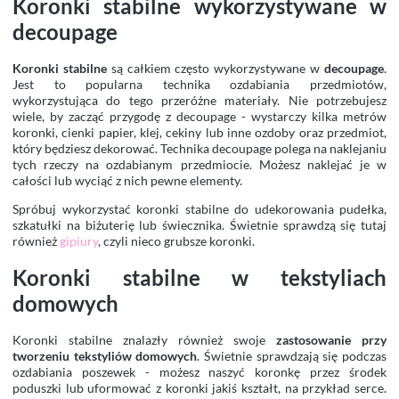
Koronki stabilne wykorzystywane w
decoupage
Koronki stabilne
są całkiem często wykorzystywane w
decoupage
.
Jest to popularna technika ozdabiania przedmiotów,
wykorzystująca do tego przeróżne materiały. Nie potrzebujesz
wiele, by zacząć przygodę z decoupage - wystarczy kilka metrów
koronki, cienki papier, klej, cekiny lub inne ozdoby oraz przedmiot,
który będziesz dekorować. Technika decoupage polega na naklejaniu
tych rzeczy na ozdabianym przedmiocie. Możesz naklejać je w
całości lub wyciąć z nich pewne elementy.
Spróbuj wykorzystać koronki stabilne do udekorowania pudełka,
szkatułki na biżuterię lub świecznika. Świetnie sprawdzą się tutaj
również
gipiury
, czyli nieco grubsze koronki.
Koronki stabilne w tekstyliach
domowych
Koronki stabilne znalazły również swoje
zastosowanie przy
tworzeniu tekstyliów domowych
. Świetnie sprawdzają się podczas
ozdabiania poszewek - możesz naszyć koronkę przez środek
poduszki lub uformować z koronki jakiś kształt, na przykład serce.