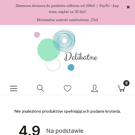
Darmowa dostawa do punktów odbioru od 200zł | PayPo - kup
teraz, zapłać za 30 dni!
Minimalna wartość zamówienia: 25zł
Nie znaleziono produktów spełniających podane kryteria.
4.9
Na podstawie