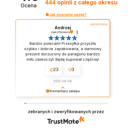
444
opinii
z całego okresu
Ocena
Jak zbieramy opinie?
wyróżniona
Andrzej
zweryfikowano
Bardzo polecam! Przesyłka przyszła
szybko i dobrze zapakowana, a darmowy
prezent dorzucony do paragonu bardzo
miło zaskoczył. Będę kupował częściej!
23
3
2022-06-06
Komentarz sklepu
Dziękujemy za opinię. Miło Nam widzieć
pozytywne gwiazdki! :D Naszym priorytetem jest
wasza satysfakcja. Staramy się dorzucać drobne
zebranych i zweryfikowanych przez
próbki/gratisy do każdego zamówienia w
zależności od jego wartości. Mamy nadzieję - do
szybkiego zobaczenia!