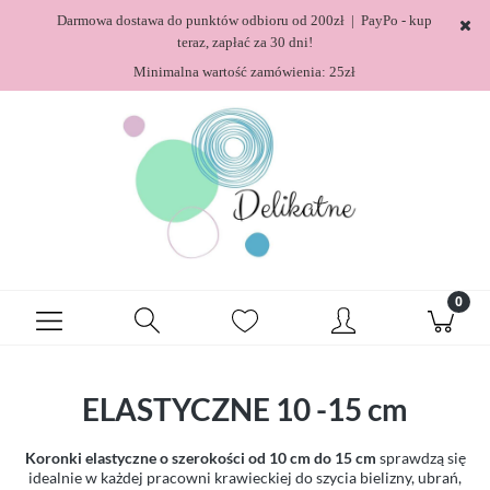
Darmowa dostawa do punktów odbioru od 200zł | PayPo - kup
teraz, zapłać za 30 dni!
Minimalna wartość zamówienia: 25zł
ELASTYCZNE 10 -15 cm
Koronki elastyczne o szerokości od 10 cm do 15 cm
sprawdzą się
idealnie w każdej pracowni krawieckiej do szycia bielizny, ubrań,