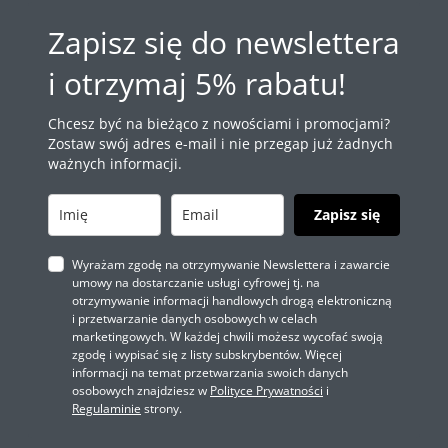
Zapisz się do newslettera
i otrzymaj 5% rabatu!
Chcesz być na bieżąco z nowościami i promocjami?
Zostaw swój adres e-mail i nie przegap już żadnych
ważnych informacji.
Zapisz się
Wyrażam zgodę na otrzymywanie Newslettera i zawarcie
umowy na dostarczanie usługi cyfrowej tj. na
otrzymywanie informacji handlowych drogą elektroniczną
i przetwarzanie danych osobowych w celach
marketingowych. W każdej chwili możesz wycofać swoją
zgodę i wypisać się z listy subskrybentów. Więcej
informacji na temat przetwarzania swoich danych
osobowych znajdziesz w
Polityce Prywatności
i
Regulaminie
strony.