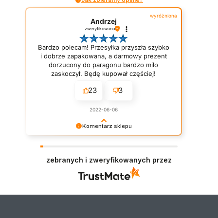
wyróżniona
Andrzej
zweryfikowano
Bardzo polecam! Przesyłka przyszła szybko
i dobrze zapakowana, a darmowy prezent
dorzucony do paragonu bardzo miło
zaskoczył. Będę kupował częściej!
23
3
2022-06-06
Komentarz sklepu
Dziękujemy za opinię. Miło Nam widzieć
pozytywne gwiazdki! :D Naszym priorytetem jest
wasza satysfakcja. Staramy się dorzucać drobne
zebranych i zweryfikowanych przez
próbki/gratisy do każdego zamówienia w
zależności od jego wartości. Mamy nadzieję - do
szybkiego zobaczenia!