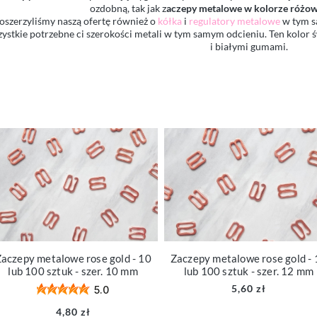
ozdobną, tak jak z
aczepy metalowe w kolorze różow
oszerzyliśmy naszą ofertę również o
kółka
i
regulatory metalowe
w tym s
ystkie potrzebne ci szerokości metali w tym samym odcieniu. Ten kolor ś
i białymi gumami.
aczepy metalowe rose gold - 10
Zaczepy metalowe rose gold - 
lub 100 sztuk - szer. 10 mm
lub 100 sztuk - szer. 12 mm
5,60 zł
5.0
4,80 zł