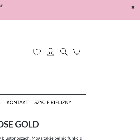
i!
Zarejestruj się
Zaloguj się
S
KONTAKT
SZYCIE BIELIZNY
OSE GOLD
 biustonoszach. Mogą także pełnić funkcję