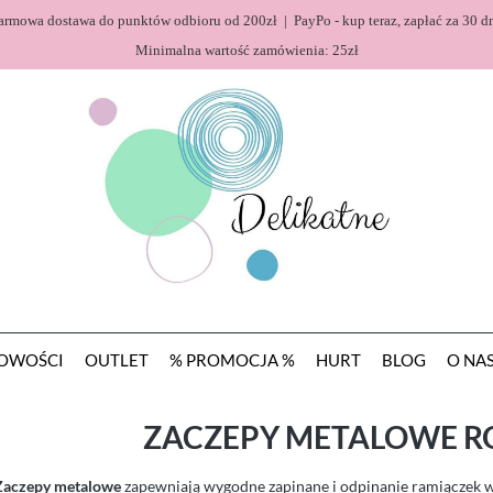
armowa dostawa do punktów odbioru od 200zł | PayPo - kup teraz, zapłać za 30 dn
Minimalna wartość zamówienia: 25zł
OWOŚCI
OUTLET
% PROMOCJA %
HURT
BLOG
O NA
ZACZEPY METALOWE R
Zaczepy metalowe
zapewniają wygodne zapinane i odpinanie ramiączek w