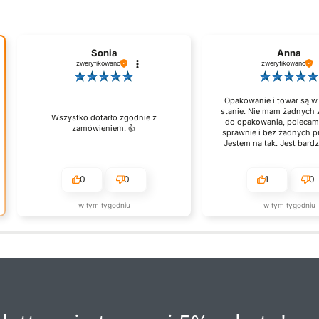
Sonia
Anna
zweryfikowano
zweryfikowano
Opakowanie i towar są w
stanie. Nie mam żadnych 
Wszystko dotarło zgodnie z
do opakowania, polecam
zamówieniem. 👍️
sprawnie i bez żadnych 
Jestem na tak. Jest bard
sklep na medal.
0
0
1
0
w tym tygodniu
w tym tygodniu