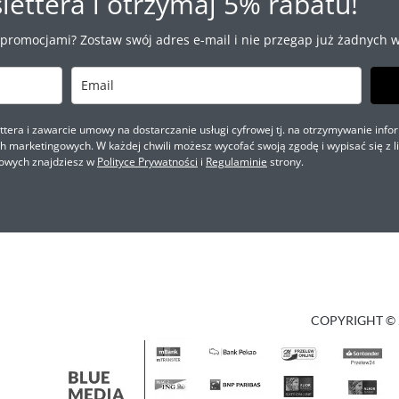
lettera i otrzymaj 5% rabatu!
 promocjami? Zostaw swój adres e-mail i nie przegap już żadnych w
ra i zawarcie umowy na dostarczanie usługi cyfrowej tj. na otrzymywanie infor
marketingowych. W każdej chwili możesz wycofać swoją zgodę i wypisać się z li
owych znajdziesz w
Polityce Prywatności
i
Regulaminie
strony.
COPYRIGHT © 