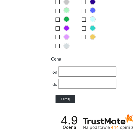
Cena
od
do
Filtruj
4.9
Ocena
Na podstawie
444
opinii