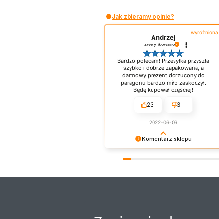
Jak zbieramy opinie?
wyróżniona
Andrzej
zweryfikowano
Bardzo polecam! Przesyłka przyszła
szybko i dobrze zapakowana, a
darmowy prezent dorzucony do
paragonu bardzo miło zaskoczył.
Będę kupował częściej!
23
3
2022-06-06
Komentarz sklepu
Dziękujemy za opinię. Miło Nam
widzieć pozytywne gwiazdki! :D
Naszym priorytetem jest wasza
satysfakcja. Staramy się dorzucać
drobne próbki/gratisy do każdego
zamówienia w zależności od jego
wartości. Mamy nadzieję - do
szybkiego zobaczenia!