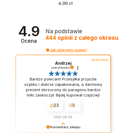
6,00 zł
4.9
Na podstawie
444
opinii
z całego okresu
Ocena
Jak zbieramy opinie?
wyróżniona
Andrzej
zweryfikowano
Bardzo polecam! Przesyłka przyszła
szybko i dobrze zapakowana, a darmowy
prezent dorzucony do paragonu bardzo
miło zaskoczył. Będę kupował częściej!
23
3
2022-06-06
Komentarz sklepu