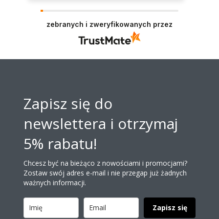
Dziękujemy za opinię. Miło Nam widzieć
pozytywne gwiazdki! :D Naszym priorytetem jest
wasza satysfakcja. Staramy się dorzucać drobne
zebranych i zweryfikowanych przez
próbki/gratisy do każdego zamówienia w
zależności od jego wartości. Mamy nadzieję - do
szybkiego zobaczenia!
Zapisz się do
newslettera i otrzymaj
5% rabatu!
Chcesz być na bieżąco z nowościami i promocjami?
Zostaw swój adres e-mail i nie przegap już żadnych
ważnych informacji.
Zapisz się