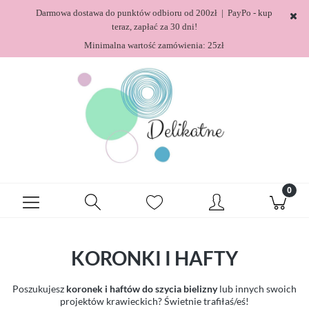
Darmowa dostawa do punktów odbioru od 200zł | PayPo - kup
teraz, zapłać za 30 dni!
Minimalna wartość zamówienia: 25zł
KORONKI I HAFTY
Poszukujesz
koronek i haftów do szycia bielizny
lub innych swoich
projektów krawieckich? Świetnie trafiłaś/eś!