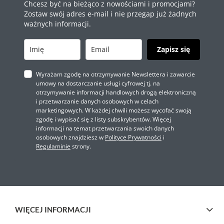
Chcesz być na bieżąco z nowościami i promocjami?
Zostaw swój adres e-mail i nie przegap już żadnych
ważnych informacji.
Zapisz się
Wyrażam zgodę na otrzymywanie Newslettera i zawarcie
umowy na dostarczanie usługi cyfrowej tj. na
otrzymywanie informacji handlowych drogą elektroniczną
i przetwarzanie danych osobowych w celach
marketingowych. W każdej chwili możesz wycofać swoją
zgodę i wypisać się z listy subskrybentów. Więcej
informacji na temat przetwarzania swoich danych
osobowych znajdziesz w
Polityce Prywatności
i
Regulaminie
strony.
WIĘCEJ INFORMACJI