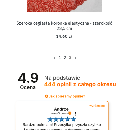
Szeroka ceglasta koronka elastyczna - szerokość
23,5 cm
14,60 zł
«
1
2
3
»
4.9
Na podstawie
444
opinii
z całego okresu
Ocena
Jak zbieramy opinie?
wyróżniona
Andrzej
zweryfikowano
Bardzo polecam! Przesyłka przyszła szybko
i dobrze zapakowana, a darmowy prezent