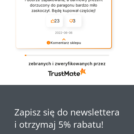
dorzucony do paragonu bardzo miło
zaskoczył. Będę kupował częściej!
23
3
2022-06-06
Komentarz sklepu
Dziękujemy za opinię. Miło Nam widzieć
pozytywne gwiazdki! :D Naszym priorytetem jest
wasza satysfakcja. Staramy się dorzucać drobne
zebranych i zweryfikowanych przez
próbki/gratisy do każdego zamówienia w
zależności od jego wartości. Mamy nadzieję - do
szybkiego zobaczenia!
Zapisz się do newslettera
i otrzymaj 5% rabatu!