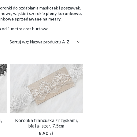
 koronki do ozdabiania maskotek i poszewek.
nowe, wąskie i szerokie
pleny koronkowe,
onkowe sprzedawane na metry
.
a od 1 metra oraz hurtowo.
Sortuj wg:
Nazwa produktu A-Z
,
Koronka francuska z rzęskami,
biała- szer. 7,5cm
8,90 zł