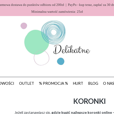
armowa dostawa do punktów odbioru od 200zł | PayPo - kup teraz, zapłać za 30 dn
Minimalna wartość zamówienia: 25zł
OWOŚCI
OUTLET
% PROMOCJA %
HURT
BLOG
O NA
KORONKI
Jeżeli zastanawiasz się,
gdzie kupić najlepsze koronki online 