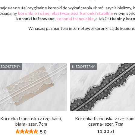
najdziesz tutaj oryginalne koronki do wykańczania ubrań, szycia bielizny,
osiadamy
koronki o różnej elastyczności
,
koronki stabilne
w tym stylo
koronki haftowane,
koronki francuskie
,
a także
tkaniny kor
W naszej pasmanterii internetowej koronki są do kupieni
IEDOSTĘPNY
NIEDOSTĘPNY
Koronka francuska z rzęskami,
Koronka francuska z rzęskami
biała- szer. 7cm
czarna- szer. 7cm
11,30 zł
5.0