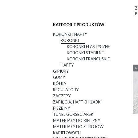
Z
P
KATEGORIE PRODUKTÓW
KORONKI I HAFTY
KORONKI
KORONKI ELASTYCZNE
KORONKI STABILNE
KORONKI FRANCUSKIE
HAFTY
N
GIPIURY
GUMY
KÓŁKA
REGULATORY
ZACZEPY
ZAPIĘCIA, HAFTKI I ŻABKI
FISZBINY
TUNEL GORSECIARSKI
MATERIAŁY DO BIELIZNY
MATERIAŁY DO STROJÓW
KĄPIELOWYCH