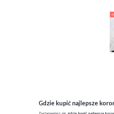
N
Gdzie kupić najlepsze koro
Zastanawiasz się,
gdzie kupić najlepsze koro