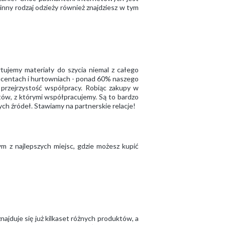
 inny rodzaj odzieży również znajdziesz w tym
rtujemy materiały do szycia niemal z całego
roducentach i hurtowniach - ponad 60% naszego
przejrzystość współpracy. Robiąc zakupy w
tów, z którymi współpracujemy. Są to bardzo
ych źródeł. Stawiamy na partnerskie relacje!
ym z najlepszych miejsc, gdzie możesz kupić
ajduje się już kilkaset różnych produktów, a