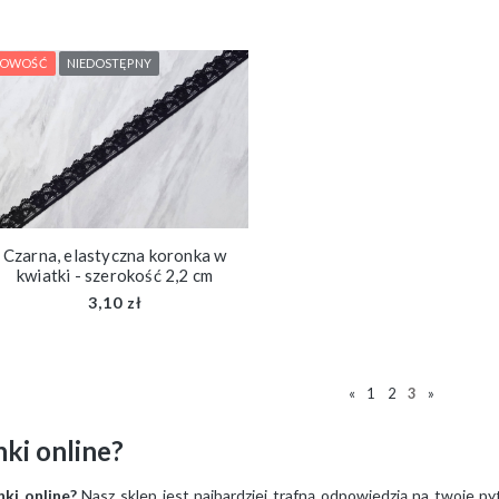
OWOŚĆ
NIEDOSTĘPNY
Czarna, elastyczna koronka w
kwiatki - szerokość 2,2 cm
3,10 zł
«
1
2
3
»
nki online?
nki online?
Nasz sklep jest najbardziej trafną odpowiedzią na twoje p