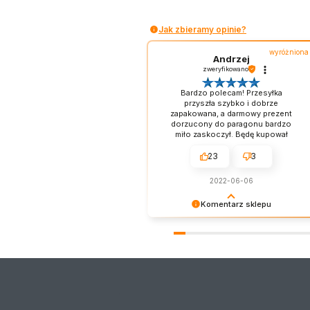
Jak zbieramy opinie?
wyróżniona
Andrzej
zweryfikowano
Bardzo polecam! Przesyłka
przyszła szybko i dobrze
zapakowana, a darmowy prezent
dorzucony do paragonu bardzo
miło zaskoczył. Będę kupował
częściej!
23
3
2022-06-06
Komentarz sklepu
Dziękujemy za opinię. Miło Nam
widzieć pozytywne gwiazdki! :D
Naszym priorytetem jest wasza
satysfakcja. Staramy się dorzucać
drobne próbki/gratisy do każdego
zamówienia w zależności od jego
wartości. Mamy nadzieję - do