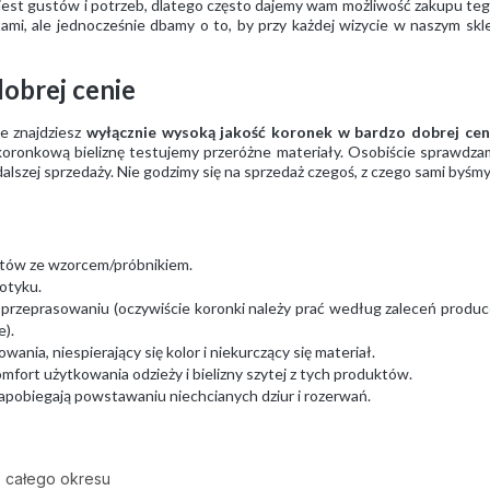
 jest gustów i potrzeb, dlatego często dajemy wam możliwość zakupu te
tami, ale jednocześnie dbamy o to, by przy każdej wizycie w naszym sk
obrej cenie
e znajdziesz
wyłącznie wysoką jakość koronek w bardzo dobrej cen
 koronkową bieliznę testujemy przeróżne materiały. Osobiście sprawdzam
dalszej sprzedaży. Nie godzimy się na sprzedaż czegoś, z czego sami byśmy 
tów ze wzorcem/próbnikiem.
otyku.
 przeprasowaniu (oczywiście koronki należy prać według zaleceń produ
e).
ania, niespierający się kolor i niekurczący się materiał.
mfort użytkowania odzieży i bielizny szytej z tych produktów.
apobiegają powstawaniu niechcianych dziur i rozerwań.
z całego okresu