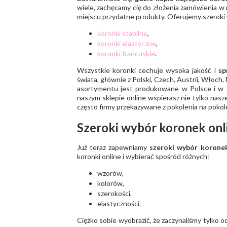
wiele, zachęcamy cię do złożenia zamówienia w n
miejscu przydatne produkty. Oferujemy szeroki
koronki stabilne
,
koronki elastyczne
,
koronki francuskie
.
Wszystkie koronki cechuje wysoka jakość i
sp
świata, głównie z Polski, Czech, Austrii, Włoch,
asortymentu jest produkowane w Polsce i w C
naszym sklepie online wspierasz nie tylko nas
często firmy przekazywane z pokolenia na pokole
Szeroki wybór koronek onl
Już teraz zapewniamy
szeroki wybór korone
koronki online i wybierać spośród różnych:
wzorów,
kolorów,
szerokości,
elastyczności.
Ciężko sobie wyobrazić, że zaczynaliśmy tylko o