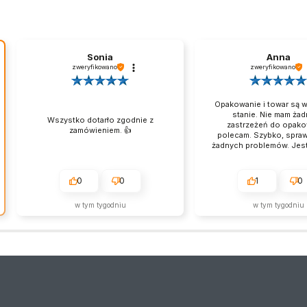
Sonia
Anna
zweryfikowano
zweryfikowano
Opakowanie i towar są w
stanie. Nie mam ża
Wszystko dotarło zgodnie z
zastrzeżeń do opako
zamówieniem. 👍️
polecam. Szybko, spraw
żadnych problemów. Jest
Jest bardzo dobrze, s
medal.
0
0
1
0
w tym tygodniu
w tym tygodniu