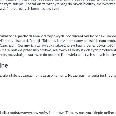
aszym sklepie. Został on założony z pasji do szycia bielizny, ale tworząc
 wybór przeróżnych koronek, a w tym:
rawdzone pochodzenie od topowych producentów koronek
. Impo
 Niemiec, Hiszpanii, Francji i Tajlandii. Nie zapominamy o bliskich nam p
zechach. Cenimy ich za wysoką jakość, przystępną cenę, otwartość i 
ze małe polskie przedsiębiorstwo, ale również wszystkich tych producen
nie, pozyskujące surowce do produkcji od wielu lat z tych samych lokaln
ine
k
, ale stale poszerzamy nasz asortyment. Nasza pasmanteria jest jedn
d kilku podstawowych wzorów i kolorów. Teraz w naszym sklepie online zn