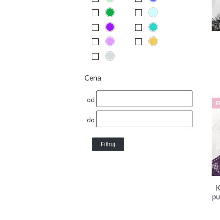
Cena
od
P
do
Filtruj
K
pu