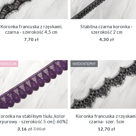
Koronka francuska z rzęskami,
Stabilna czarna koronka -
czarna - szerokość 4,5 cm
szerokość 2 cm
7,70 zł
4,30 zł
ROMOCJA
NIEDOSTĘPNY
oronka na stabilnym tiulu, kolor
Koronka francuska z rzęskami
rpurowy - szerokość 5 cm [-60%]
czarna- szer. 5cm
3,16 zł
7,90 zł
12,70 zł