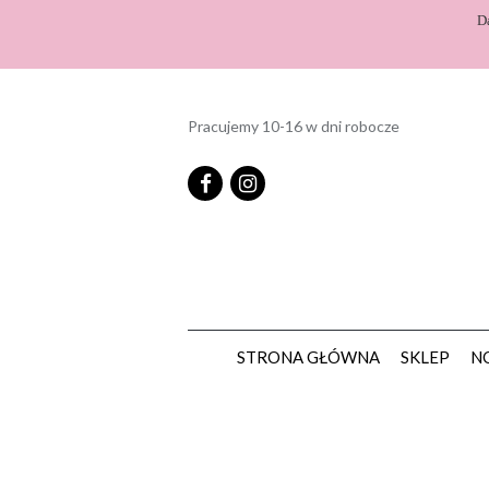
D
Pracujemy 10-16 w dni robocze
STRONA GŁÓWNA
SKLEP
N