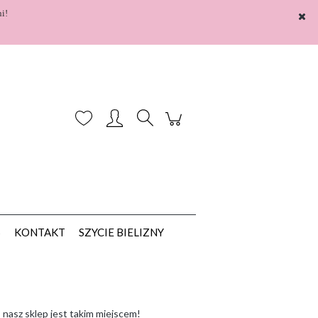
i!
Zarejestruj się
Zaloguj się
S
KONTAKT
SZYCIE BIELIZNY
-
nasz sklep jest takim miejscem!