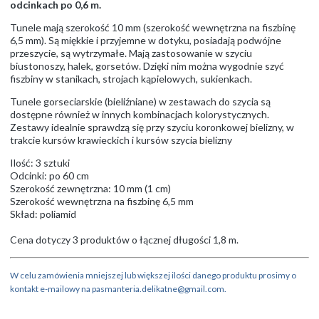
odcinkach po 0,6 m.
Tunele mają szerokość 10 mm (szerokość wewnętrzna na fiszbinę
6,5 mm). Są miękkie i przyjemne w dotyku, posiadają podwójne
przeszycie, są wytrzymałe. Mają zastosowanie w szyciu
biustonoszy, halek, gorsetów. Dzięki nim można wygodnie szyć
fiszbiny w stanikach, strojach kąpielowych, sukienkach.
Tunele gorseciarskie (bieliźniane) w zestawach do szycia są
dostępne również w innych kombinacjach kolorystycznych.
Zestawy idealnie sprawdzą się przy szyciu koronkowej bielizny, w
trakcie kursów krawieckich i kursów szycia bielizny
Ilość: 3 sztuki
Odcinki: po 60 cm
Szerokość zewnętrzna: 10 mm (1 cm)
Szerokość wewnętrzna na fiszbinę 6,5 mm
Skład: poliamid
Cena dotyczy 3 produktów o łącznej długości 1,8 m.
W celu zamówienia mniejszej lub większej ilości danego produktu prosimy o
kontakt e-mailowy na pasmanteria.delikatne@gmail.com.