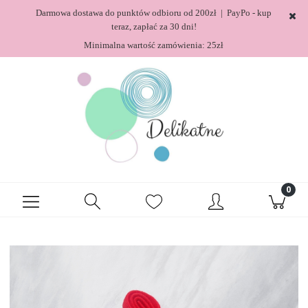
Darmowa dostawa do punktów odbioru od 200zł | PayPo - kup
teraz, zapłać za 30 dni!
Minimalna wartość zamówienia: 25zł