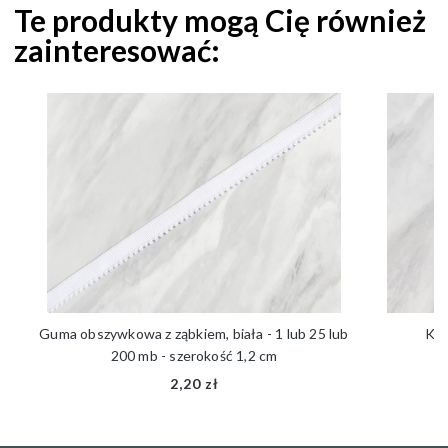
Te produkty mogą Cię również
zainteresować:
Guma obszywkowa z ząbkiem, biała - 1 lub 25 lub
Kok
200 mb - szerokość 1,2 cm
2,20 zł