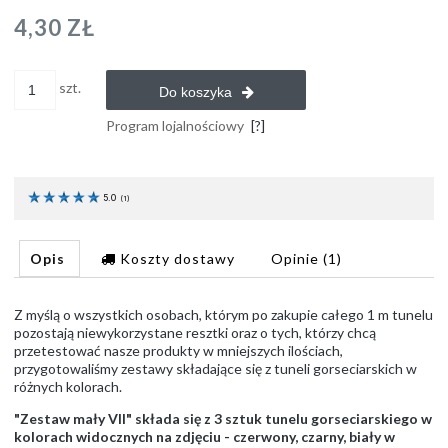
4,30 ZŁ
szt.
Do koszyka
Program lojalnościowy
[?]
5.0
(
1
)
Opis
Koszty dostawy
Opinie
(1)
Z myślą o wszystkich osobach, którym po zakupie całego 1 m tunelu
pozostają niewykorzystane resztki oraz o tych, którzy chcą
przetestować nasze produkty w mniejszych ilościach,
przygotowaliśmy zestawy składające się z tuneli gorseciarskich w
różnych kolorach.
"Zestaw mały VII" składa się z 3 sztuk tunelu gorseciarskiego w
kolorach widocznych na zdjęciu - czerwony, czarny, biały w