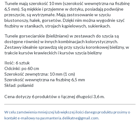
Tunele mają szerokość 10 mm (szerokość wewnętrzna na fiszbinę
6,5 mm). Są miękkie i przyjemne w dotyku, posiadają podwójne
przeszycie, są wytrzymałe. Mają zastosowanie w szyciu
biustonoszy, halek, gorsetów. Dzięki nim można wygodnie szyć
fiszbiny w stanikach, strojach kąpielowych, sukienkach.
Tunele gorseciarskie (bieliźniane) w zestawach do szycia są
dostępne również w innych kombinacjach kolorystycznych.
Zestawy idealnie sprawdzą się przy szyciu koronkowej bielizny, w
trakcie kursów krawieckich i kursów szycia bielizny
Ilość: 6 sztuk
Odcinki: po 60 cm
Szerokość zewnętrzna: 10 mm (1 cm)
Szerokość wewnętrzna na fiszbinę 6,5 mm
Skład: poliamid
Cena dotyczy 6 produktów o łącznej długości 3,6 m.
W celu zamówienia mniejszej lub większej ilości danego produktu prosimy o
kontakt e-mailowy na pasmanteria.delikatne@gmail.com.