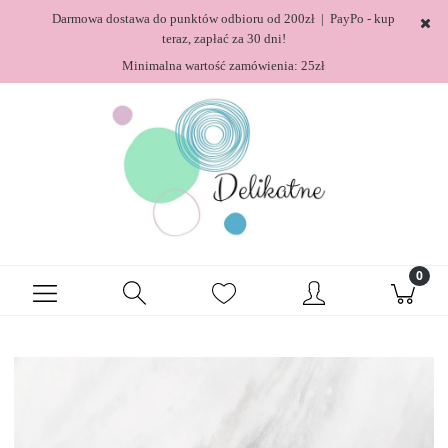
Darmowa dostawa do punktów odbioru od 200zł | PayPo - kup
teraz, zapłać za 30 dni!
Minimalna wartość zamówienia: 25zł