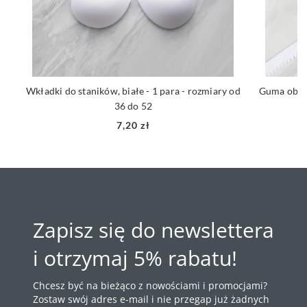
Wkładki do staników, białe - 1 para - rozmiary od
Guma obszy
36 do 52
7,20 zł
Zapisz się do newslettera
i otrzymaj 5% rabatu!
Chcesz być na bieżąco z nowościami i promocjami?
Zostaw swój adres e-mail i nie przegap już żadnych