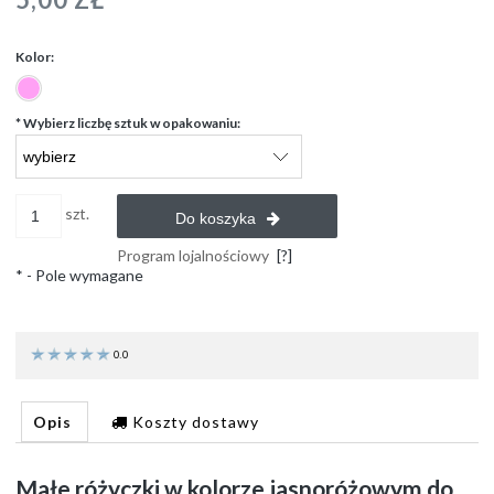
Kolor:
*
Wybierz liczbę sztuk w opakowaniu:
szt.
Do koszyka
Program lojalnościowy
[?]
*
- Pole wymagane
0.0
Opis
Koszty dostawy
Małe różyczki w kolorze jasnoróżowym do