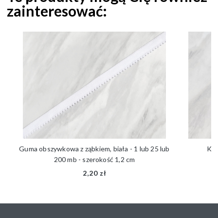
zainteresować:
Guma obszywkowa z ząbkiem, biała - 1 lub 25 lub
Kok
200 mb - szerokość 1,2 cm
2,20 zł