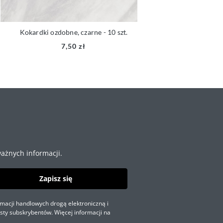
Kokardki ozdobne, czarne - 10 szt.
Guma obszywkowa z z
200 mb -
7,50 zł
ażnych informacji.
Zapisz się
macji handlowych drogą elektroniczną i
sty subskrybentów. Więcej informacji na