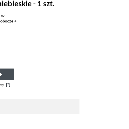
ebieskie - 1 szt.
 w:
robocze +
a
wy
[?]