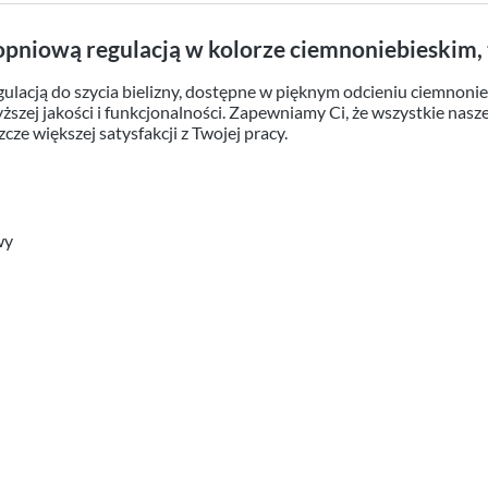
topniową regulacją w kolorze ciemnoniebieskim
gulacją do szycia bielizny, dostępne w pięknym odcieniu ciemnon
szej jakości i funkcjonalności. Zapewniamy Ci, że wszystkie nasze
zcze większej satysfakcji z Twojej pracy.
wy