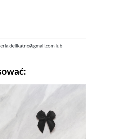
teria.delikatne@gmail.com lub
sować: