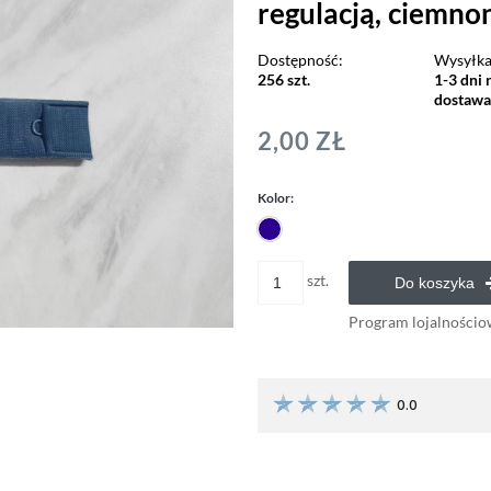
regulacją, ciemnoni
Dostępność:
Wysyłka
256 szt.
1-3 dni 
dostaw
2,00 ZŁ
Kolor:
szt.
Do koszyka
Program lojalnościo
0.0