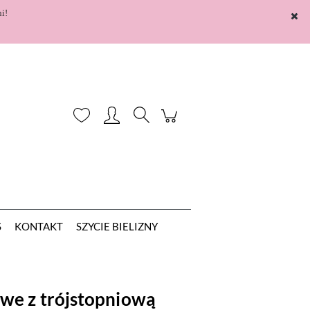
i!
Zarejestruj się
Zaloguj się
S
KONTAKT
SZYCIE BIELIZNY
we z trójstopniową