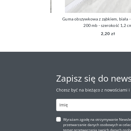
łniana, biała- 5mm
Guma obszywkowa z ząbkiem, biała - 1 
200 mb - szerokość 1,2 cm
,30 zł
2,20 zł
Zapisz się do news
Chcesz być na bieżąco z nowościami i
Wyrażam zgodę na otrzymywanie Newslette
przetwarzanie danych osobowych w celach 
temat przetwarzania swoich danych osob