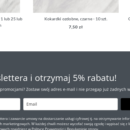
lub 25 lub
Kokardki ozdobne, czarne - 10 szt.
Gum
7,50 zł
lettera i otrzymaj 5% rabatu!
 promocjami? Zostaw swój adres e-mail i nie przegap już żadnych w
ra i zawarcie umowy na dostarczanie usługi cyfrowej tj. na otrzymywanie infor
marketingowych. W każdej chwili możesz wycofać swoją zgodę i wypisać się z li
owych znajdziesz w
Polityce Prywatności
i
Regulaminie
strony.