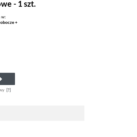
we - 1 szt.
 w:
robocze +
a
wy
[?]