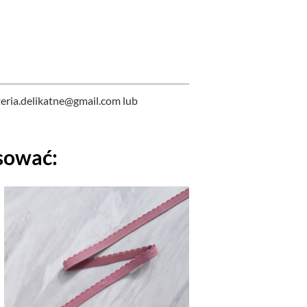
teria.delikatne@gmail.com lub
sować: