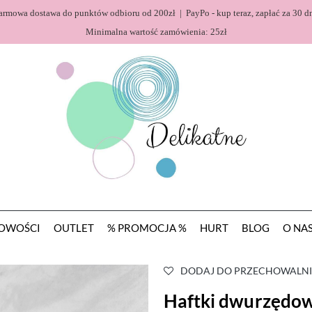
armowa dostawa do punktów odbioru od 200zł | PayPo - kup teraz, zapłać za 30 dn
Minimalna wartość zamówienia: 25zł
OWOŚCI
OUTLET
% PROMOCJA %
HURT
BLOG
O NA
DODAJ DO PRZECHOWALNI
Haftki dwurzędow