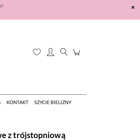
i!
Zarejestruj się
Zaloguj się
S
KONTAKT
SZYCIE BIELIZNY
e z trójstopniową