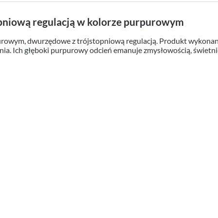
pniową regulacją w kolorze purpurowym
rpurowym, dwurzędowe z trójstopniową regulacją. Produkt wykonan
ia. Ich głęboki purpurowy odcień emanuje zmysłowością, świetnie