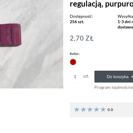
regulacją, purpuro
Dostępność:
Wysyłka
256 szt.
1-3 dni 
dostaw
2,70 ZŁ
Kolor:
szt.
Do koszyka
Program lojalnościo
0.0