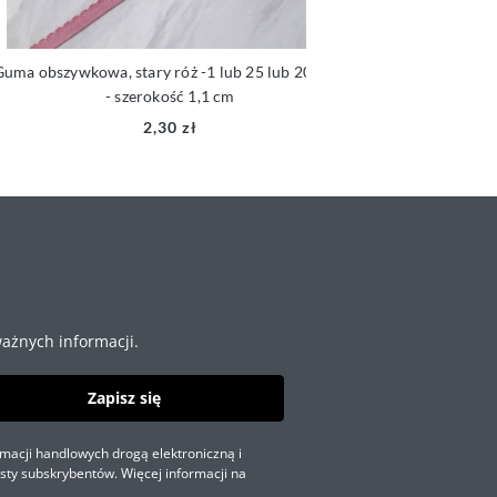
a obszywkowa, stary róż -1 lub 25 lub 200 mb
Guma obszywkowa z
- szerokość 1,1 cm
lub 200 mb
2,30 zł
ażnych informacji.
Zapisz się
macji handlowych drogą elektroniczną i
sty subskrybentów. Więcej informacji na