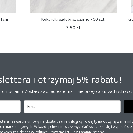
 1cm
Kokardki ozdobne, czarne - 10 szt.
Gu
7,50 zł
lettera i otrzymaj 5% rabatu!
promocjami? Zostaw swój adres e-mail i nie przegap już żadnych ważn
ra i zawarcie umowy na dostarczanie usługi cyfrowej tj. na otrzymywanie inf
 marketingowych. W każdej chwili możesz wycofać swoją zgodę i wypisać się z 
bowych znajdziesz w
Polityce Prywatności
i
Regulaminie
strony.