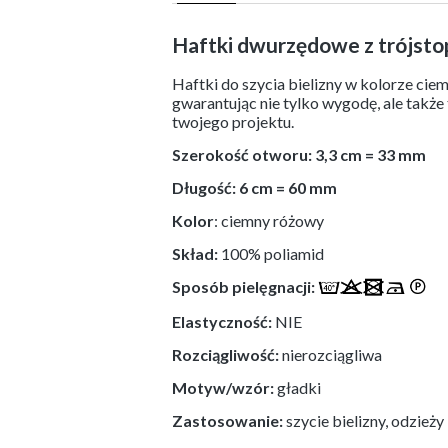
Haftki dwurzędowe z trójsto
Haftki do szycia bielizny w kolorze ci
gwarantując nie tylko wygodę, ale także
twojego projektu.
Szerokość otworu: 3,3 cm = 33 mm
Długość: 6 cm = 60 mm
Kolor
: ciemny różowy
Skład:
100% poliamid
Sposób pielęgnacji:
Elastyczność:
NIE
Rozciągliwość:
nierozciągliwa
Motyw/wzór:
gładki
Zastosowanie:
szycie bielizny, odzieży