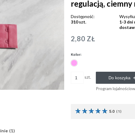
regulacją, ciemny r
Dostępność:
Wysyłka
310 szt.
1-3 dni
dostaw
2,80 ZŁ
Kolor:
szt.
Do koszyka
Program lojalnościo
5.0
(
1
)
inie
(1)