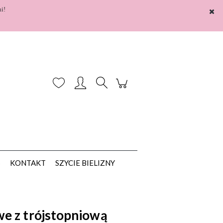
i!
Zarejestruj się
Zaloguj się
S
KONTAKT
SZYCIE BIELIZNY
e z trójstopniową