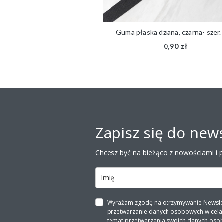
łniana, biała- 5mm
Guma płaska dziana, czarna- szer.
,30 zł
0,90 zł
Zapisz się do news
Chcesz być na bieżąco z nowościami i 
Wyrażam zgodę na otrzymywanie Newslette
przetwarzanie danych osobowych w celach
temat przetwarzania swoich danych oso