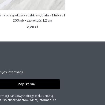
ma obszywkowa z ząbkiem, biała - 1 lub 25 lub
Guma obszywkowa, st
200 mb - szerokość 1,2 cm
- sz
2,20 zł
ych informacji.
Zapisz się
ormacji handlowych drogą elektroniczną i
listy subskrybentów. Więcej informacji na