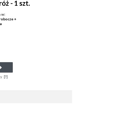
óż - 1 szt.
 w:
 robocze +
a
wy
[?]