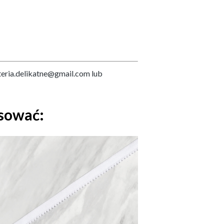
teria.delikatne@gmail.com lub
esować: