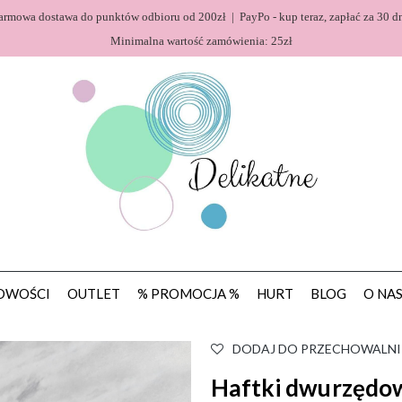
armowa dostawa do punktów odbioru od 200zł | PayPo - kup teraz, zapłać za 30 dn
Minimalna wartość zamówienia: 25zł
OWOŚCI
OUTLET
% PROMOCJA %
HURT
BLOG
O NA
DODAJ DO PRZECHOWALNI
Haftki dwurzędow