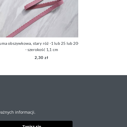
a obszywkowa, stary róż -1 lub 25 lub 200 mb
Guma obszywkowa z
- szerokość 1,1 cm
lub 200 mb
2,30 zł
ażnych informacji.
Zapisz się