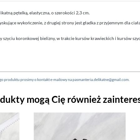
tną pętelką, elastyczna, o szerokości 2,3 cm.
yskujące wykończenie, z drugiej strony jest gładka z przyjemnym dla cia
szyciu koronkowej bielizny, w trakcie kursów krawieckich i kursów szyci
nego produktu prosimy o kontakt e-mailowy na pasmanteria.delikatne@gmail.com.
odukty mogą Cię również zaintere