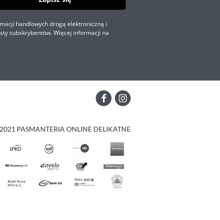
macji handlowych drogą elektroniczną i
sty subskrybentów. Więcej informacji na
2021 PASMANTERIA ONLINE DELIKATNE