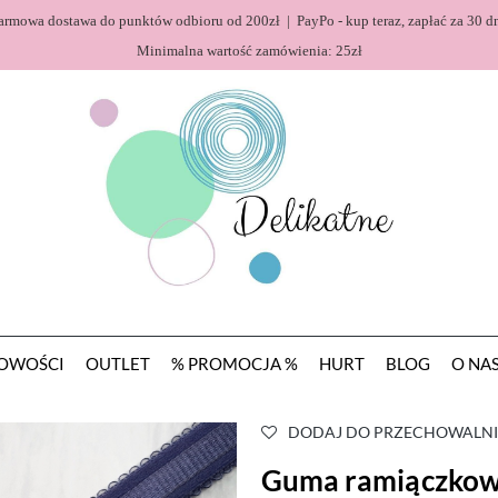
armowa dostawa do punktów odbioru od 200zł | PayPo - kup teraz, zapłać za 30 dn
Minimalna wartość zamówienia: 25zł
OWOŚCI
OUTLET
% PROMOCJA %
HURT
BLOG
O NA
DODAJ DO PRZECHOWALNI
Guma ramiączkow