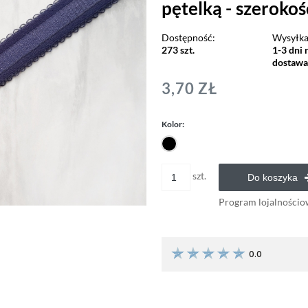
pętelką - szerokoś
Dostępność:
Wysyłka
273 szt.
1-3 dni 
dostaw
3,70 ZŁ
Kolor:
szt.
Do koszyka
Program lojalnościo
0.0