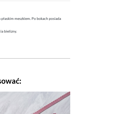
ła płaskim meszkiem. Po bokach posiada
a bielizny.
sować: