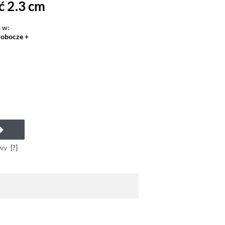
ć 2.3 cm
 w:
robocze +
a
wy
[?]