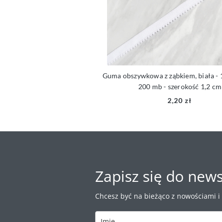
łniana, biała- 5mm
Guma obszywkowa z ząbkiem, biała - 1 
200 mb - szerokość 1,2 cm
,30 zł
2,20 zł
Zapisz się do news
Chcesz być na bieżąco z nowościami i