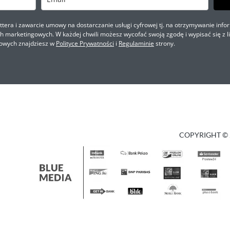
ra i zawarcie umowy na dostarczanie usługi cyfrowej tj. na otrzymywanie infor
marketingowych. W każdej chwili możesz wycofać swoją zgodę i wypisać się z li
owych znajdziesz w
Polityce Prywatności
i
Regulaminie
strony.
COPYRIGHT © 