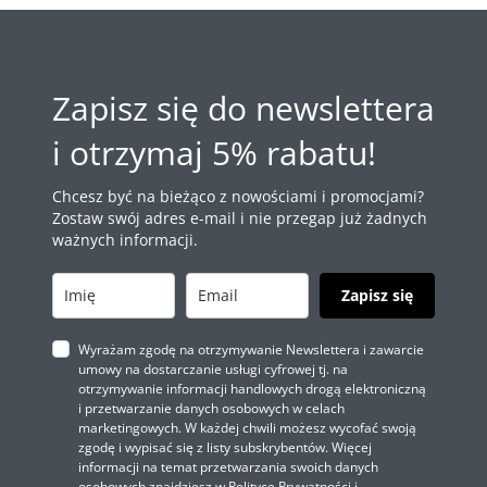
Zapisz się do newslettera
i otrzymaj 5% rabatu!
Chcesz być na bieżąco z nowościami i promocjami?
Zostaw swój adres e-mail i nie przegap już żadnych
ważnych informacji.
Zapisz się
Wyrażam zgodę na otrzymywanie Newslettera i zawarcie
umowy na dostarczanie usługi cyfrowej tj. na
otrzymywanie informacji handlowych drogą elektroniczną
i przetwarzanie danych osobowych w celach
marketingowych. W każdej chwili możesz wycofać swoją
zgodę i wypisać się z listy subskrybentów. Więcej
informacji na temat przetwarzania swoich danych
osobowych znajdziesz w
Polityce Prywatności
i