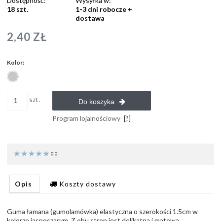
Dostępność:
Wysyłka w:
18 szt.
1-3 dni robocze +
dostawa
2,40 ZŁ
Kolor:
szt.
Do koszyka
Program lojalnościowy
[?]
0.0
Opis
Koszty dostawy
Guma łamana (gumolamówka) elastyczna o szerokości 1.5cm w
kolorze jasnoszarym. Z obu stron jest delikatna i matowa