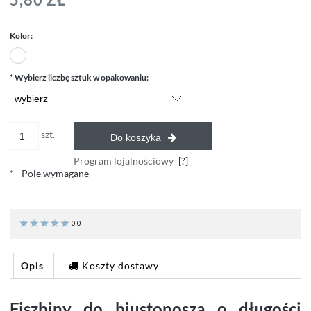
Kolor:
*
Wybierz liczbę sztuk w opakowaniu:
szt.
Do koszyka
Program lojalnościowy
[?]
*
- Pole wymagane
0.0
Opis
Koszty dostawy
Fiszbiny do biustonosza o długości