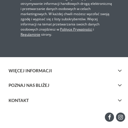
otrzymywanie informacji handlowych drogą elektroniczną
i przetwarzanie danych osobowych w celach
marketingowych. W każdej chwili możesz wycofać swoją
zgodę i wypisać się z listy subskrybentów. Więcej
informacji na temat przetwarzania swoich danych
osobowych znajdziesz w
Polityce Prywatności
i
Regulaminie
strony.
WIĘCEJ INFORMACJI
POZNAJ NAS BLIŻEJ
KONTAKT