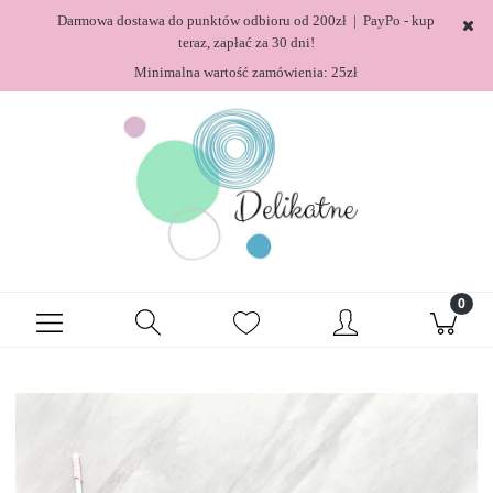
Darmowa dostawa do punktów odbioru od 200zł | PayPo - kup
teraz, zapłać za 30 dni!
Minimalna wartość zamówienia: 25zł