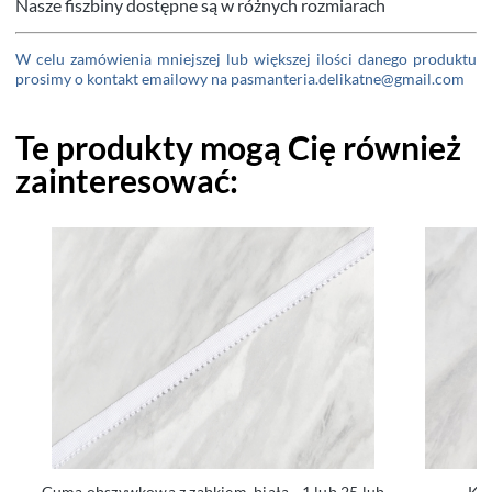
Nasze fiszbiny dostępne są w różnych rozmiarach
W celu zamówienia mniejszej lub większej ilości danego produktu
prosimy o kontakt emailowy na pasmanteria.delikatne@gmail.com
Te produkty mogą Cię również
zainteresować:
Guma obszywkowa z ząbkiem, biała - 1 lub 25 lub
Kok