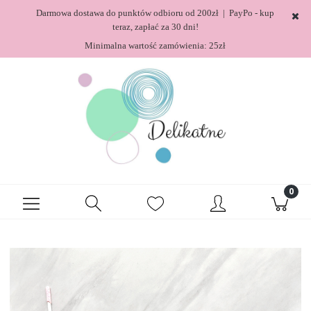
Darmowa dostawa do punktów odbioru od 200zł | PayPo - kup
teraz, zapłać za 30 dni!
Minimalna wartość zamówienia: 25zł