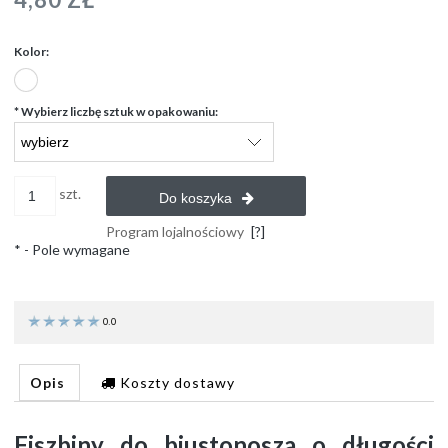
Kolor:
*
Wybierz liczbę sztuk w opakowaniu:
szt.
Do koszyka
Program lojalnościowy
[?]
*
- Pole wymagane
0.0
Opis
Koszty dostawy
Fiszbiny do biustonosza o długości