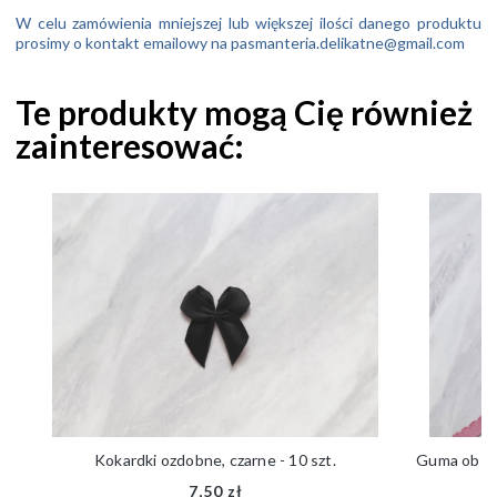
W celu zamówienia mniejszej lub większej ilości danego produktu
prosimy o kontakt emailowy na pasmanteria.delikatne@gmail.com
Te produkty mogą Cię również
zainteresować:
ub
Kokardki ozdobne, czarne - 10 szt.
Guma obszy
7,50 zł