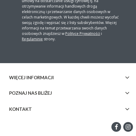
umowy na dostarczanie usługi cyfrowej tj. na
otrzymywanie informacji handlowych drogą
elektroniczną i przetwarzanie danych osobowych w
celach marketingowych. W każdej chwili możesz wycofać
swoją zgodę i wypisać się z listy subskrybentów. Więcej
informacji na temat przetwarzania swoich danych
osobowych znajdziesz w
Polityce Prywatności
i
Regulaminie
strony.
WIĘCEJ INFORMACJI
POZNAJ NAS BLIŻEJ
KONTAKT